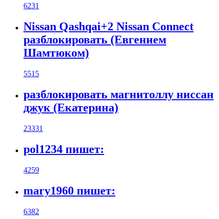
6231
Nissan Qashqai+2 Nissan Connect
разблокировать (Евгением
Шамтюком)
5515
разблокировать магнитоллу ниссан
джук (Екатерина)
23331
pol1234 пишет:
4259
mary1960 пишет:
6382