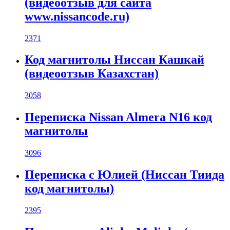
(видеоотзыв для сайта
www.nissancode.ru)
2371
Код магнитолы Ниссан Кашкай
(видеоотзыв Казахстан)
3058
Переписка Nissan Almera N16 код
магнитолы
3096
Переписка с Юлией (Ниссан Тиида
код магнитолы)
2395